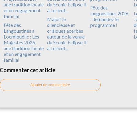
Fête des
langoustines 2026
L
Majorité
: demandez le
:
Fête des
silencieuse et
programme !
d
Langoustines à
critiques acerbes
f
Locmiquélic : Les
autour de la venue
L
Majestés 2026,
du Scenic Eclipse II
une tradition locale
à Lorient...
et un engagement
familial
Commenter cet article
Ajouter un commentaire