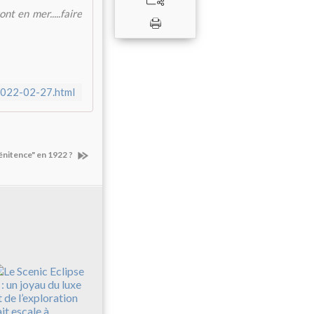
nt en mer.....faire
2022-02-27.html
énitence" en 1922 ?