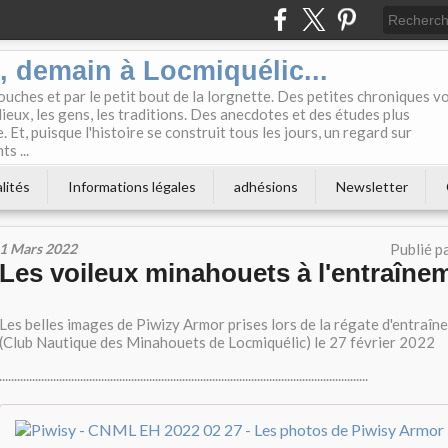
i, demain à Locmiquélic...
touches et par le petit bout de la lorgnette. Des petites chroniques v
lieux, les gens, les traditions. Des anecdotes et des études plus
 Et, puisque l'histoire se construit tous les jours, un regard sur
s ...
lités
Informations légales
adhésions
Newsletter
1 Mars 2022
Publié p
Les voileux minahouets à l'entraînem
Les belles images de Piwizy Armor prises lors de la régate d'entra
(Club Nautique des Minahouets de Locmiquélic) le 27 février 2022
...........................................................................................................................