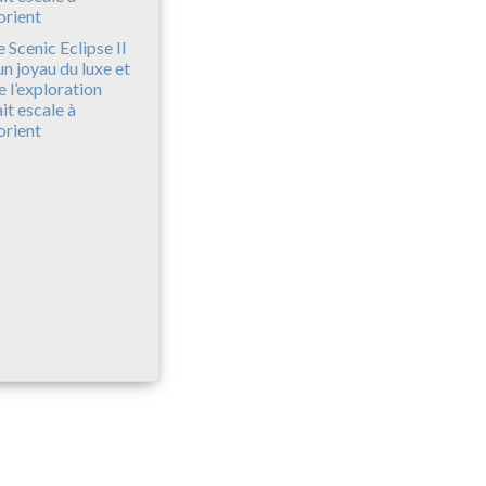
e Scenic Eclipse II
 un joyau du luxe et
e l’exploration
ait escale à
orient