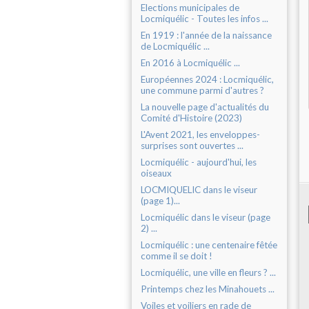
Elections municipales de
Locmiquélic - Toutes les infos ...
En 1919 : l'année de la naissance
de Locmiquélic ...
En 2016 à Locmiquélic ...
Européennes 2024 : Locmiquélic,
une commune parmi d'autres ?
La nouvelle page d'actualités du
Comité d'Histoire (2023)
L'Avent 2021, les enveloppes-
surprises sont ouvertes ...
Locmiquélic - aujourd'hui, les
oiseaux
LOCMIQUELIC dans le viseur
(page 1)...
Locmiquélic dans le viseur (page
2) ...
Locmiquélic : une centenaire fêtée
comme il se doit !
Locmiquélic, une ville en fleurs ? ...
Printemps chez les Minahouets ...
Voiles et voiliers en rade de