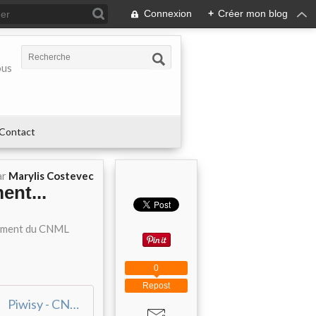
Connexion
+
Créer mon blog
ous
Contact
ar
Marylis Costevec
ent...
înement du CNML
0
Repost
Piwisy - CNML EH 2022 02 27 - Les photos de Piwisy Armor