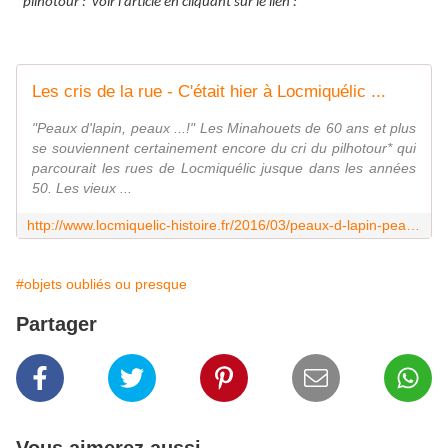
*
pilhotour : voir l'article en cliquant sur le lien :
Les cris de la rue - C'était hier à Locmiquélic ...
"Peaux d'lapin, peaux ...!" Les Minahouets de 60 ans et plus
se souviennent certainement encore du cri du pilhotour* qui
parcourait les rues de Locmiquélic jusque dans les années
50. Les vieux ...
http://www.locmiquelic-histoire.fr/2016/03/peaux-d-lapin-peaux-les-minahouets-de-60-ans-et-plus-se-souviennent-certainement-encore-du-cri-du-pilhotour-qui-parcourait-les-rues
#objets oubliés ou presque
Partager
Vous aimerez aussi