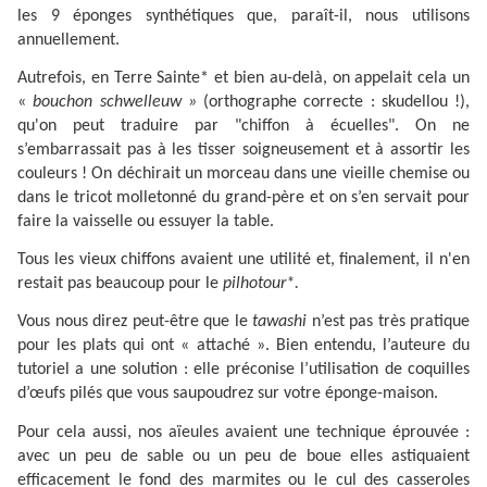
les 9 éponges synthétiques que, paraît-il, nous utilisons
annuellement.
Autrefois, en Terre Sainte* et bien au-delà, on appelait cela un
«
bouchon schwelleuw »
(orthographe correcte : skudellou !),
qu'on peut traduire par "chiffon à écuelles". On ne
s’embarrassait pas à les tisser soigneusement et à assortir les
couleurs ! On déchirait un morceau dans une vieille chemise ou
dans le tricot molletonné du grand-père et on s’en servait pour
faire la vaisselle ou essuyer la table.
Tous les vieux chiffons avaient une utilité et, finalement, il n'en
restait pas beaucoup pour le
pilhotour*.
Vous nous direz peut-être que le
tawashi
n’est pas très pratique
pour les plats qui ont « attaché ». Bien entendu, l’auteure du
tutoriel a une solution : elle préconise l’utilisation de coquilles
d’œufs pilés que vous saupoudrez sur votre éponge-maison.
Pour cela aussi, nos aïeules avaient une technique éprouvée :
avec un peu de sable ou un peu de boue elles astiquaient
efficacement le fond des marmites ou le cul des casseroles