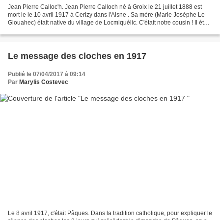
Jean Pierre Calloc'h. Jean Pierre Calloch né à Groix le 21 juillet 1888 est
mort le le 10 avril 1917 à Cerizy dans l'Aisne . Sa mère (Marie Josèphe Le
Glouahec) était native du village de Locmiquélic. C'était notre cousin ! Il était
fils de pêcheur et...
Le message des cloches en 1917
Publié le 07/04/2017 à 09:14
Par
Marylis Costevec
Le 8 avril 1917, c'était Pâques. Dans la tradition catholique, pour expliquer le