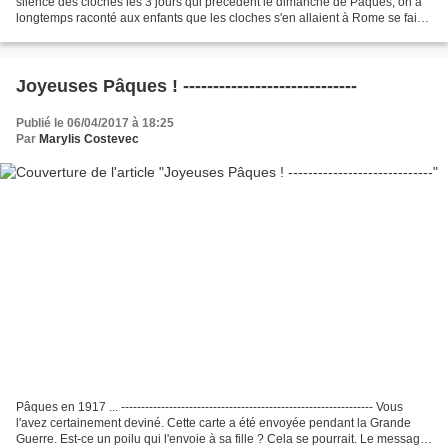
silence des cloches les 3 jours qui précèdent le dimanche de Pâques, on a
longtemps raconté aux enfants que les cloches s'en allaient à Rome se faire
bénir par le pape. En...
Joyeuses Pâques ! -----------------------------
Publié le 06/04/2017 à 18:25
Par
Marylis Costevec
Pâques en 1917 ... --------------------------------------------------------------- Vous
l'avez certainement deviné. Cette carte a été envoyée pendant la Grande
Guerre. Est-ce un poilu qui l'envoie à sa fille ? Cela se pourrait. Le message