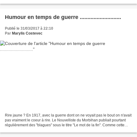
Sainte Catherine à Locmiquélic....
Humour en temps de guerre ...........................
Publié le 31/03/2017 à 22:10
Par
Marylis Costevec
Rire jaune ? En 1917, avec la guerre dont on ne voyait pas le bout on n'avait
pas vraiment le coeur à rire. Le Nouvelliste du Morbihan publiait pourtant
régulièrement des "blagues" sous le titre "Le mot de la fin". Comme cette
carte postale, elles évoquaient...