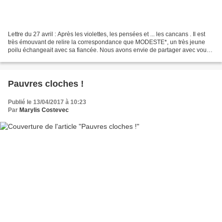
Lettre du 27 avril : Après les violettes, les pensées et ... les cancans . Il est
très émouvant de relire la correspondance que MODESTE*, un très jeune
poilu échangeait avec sa fiancée. Nous avons envie de partager avec vous
les courriers les plus révélateurs...
Pauvres cloches !
Publié le 13/04/2017 à 10:23
Par
Marylis Costevec