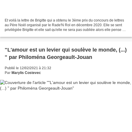
Et voilà la lettre de Brigitte qui a obtenu le 3ème prix du concours de lettres
au Père Noël organisé par le Rade'N Rol en décembre 2020. Elle se sent
privilégiée Brigitte et elle sait qu'elle ne sera pas oubliée alors elle pense à
tous ceux qui n'ont...
"L'amour est un levier qui soulève le monde, (...)
" par Philoména Georgeault-Jouan
Publié le 12/02/2021 à 21:32
Par
Marylis Costevec