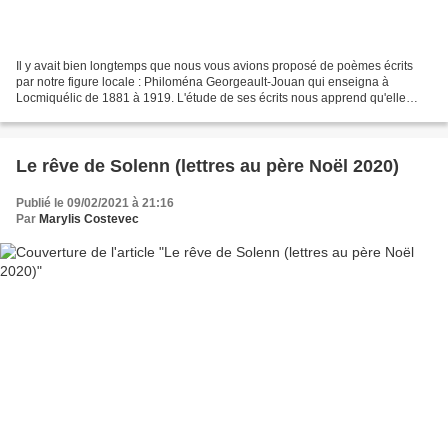
Il y avait bien longtemps que nous vous avions proposé de poèmes écrits
par notre figure locale : Philoména Georgeault-Jouan qui enseigna à
Locmiquélic de 1881 à 1919. L'étude de ses écrits nous apprend qu'elle
lisait beaucoup de poésie. Elle cite volontiers...
Le rêve de Solenn (lettres au père Noël 2020)
Publié le 09/02/2021 à 21:16
Par
Marylis Costevec