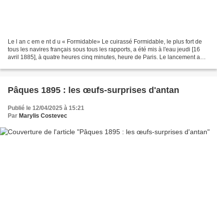
Le l an c em e nt d u « Formidable» Le cuirassé Formidable, le plus fort de
tous les navires français sous tous les rapports, a été mis à l'eau jeudi [16
avril 1885], à quatre heures cinq minutes, heure de Paris. Le lancement a
parfaitement réussi. Pendant...
Pâques 1895 : les œufs-surprises d'antan
Publié le 12/04/2025 à 15:21
Par
Marylis Costevec