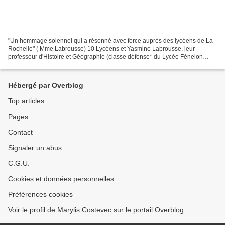
"Un hommage solennel qui a résonné avec force auprès des lycéens de La
Rochelle" ( Mme Labrousse) 10 Lycéens et Yasmine Labrousse, leur
professeur d'Histoire et Géographie (classe défense* du Lycée Fénelon
notre Dame à La Rochelle), 3 gendarmes maritimes...
Hébergé par Overblog
Top articles
Pages
Contact
Signaler un abus
C.G.U.
Cookies et données personnelles
Préférences cookies
Voir le profil de Marylis Costevec sur le portail Overblog