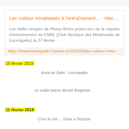
Les voileux minahouets à l'entraînement... - Hier, aujourd'hui, demain à Locmiquélic...
Les belles images de Piwizy Armor prises lors de la régates
d'entraînement du CNML (Club Nautique des Minahouets de
Locmiquélic) le 27 février ...
https://www.locmiquelic-histoire.fr/2022/03/les-voileux-minahouets-a-l-entrainement.html
15 février 2019
Anse du Gelin - Locmiquélic
un voilier passe devant Kergroise ...
11 février 2019
C'est le soir ... Groix à l'horizon.