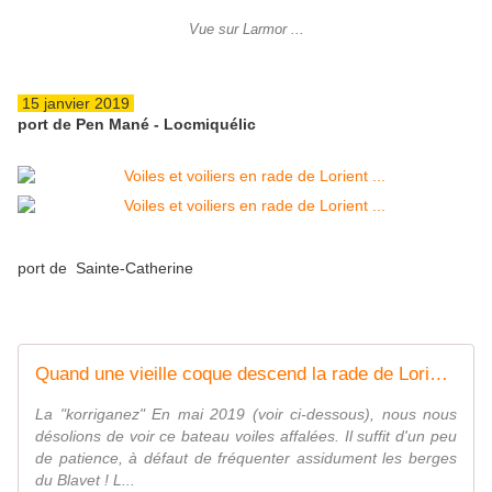
Vue sur Larmor ...
15 janvier 2019
port de Pen Mané - Locmiquélic
port de Sainte-Catherine
Quand une vieille coque descend la rade de Lorient ... - Hier, aujourd'hui, demain à Locmiquélic...
La "korriganez" En mai 2019 (voir ci-dessous), nous nous
désolions de voir ce bateau voiles affalées. Il suffit d'un peu
de patience, à défaut de fréquenter assidument les berges
du Blavet ! L...