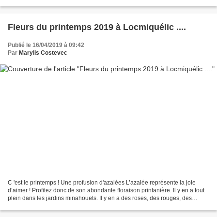
l'école publique et la côte de Normandèze....
Fleurs du printemps 2019 à Locmiquélic ....
Publié le 16/04/2019 à 09:42
Par
Marylis Costevec
C 'est le printemps ! Une profusion d'azalées L’azalée représente la joie
d’aimer ! Profitez donc de son abondante floraison printanière. Il y en a tout
plein dans les jardins minahouets. Il y en a des roses, des rouges, des
blanches et des violettes…,...