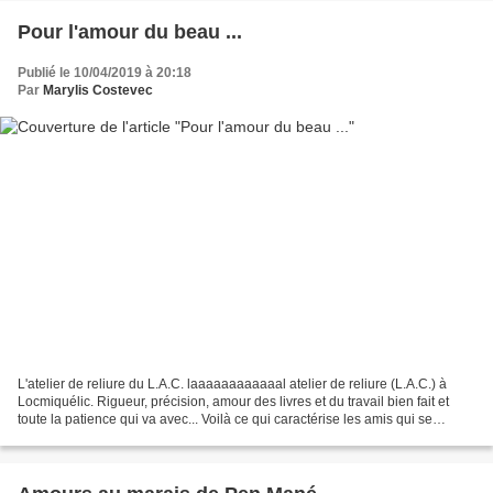
Pour l'amour du beau ...
Publié le 10/04/2019 à 20:18
Par
Marylis Costevec
L'atelier de reliure du L.A.C. laaaaaaaaaaaal atelier de reliure (L.A.C.) à
Locmiquélic. Rigueur, précision, amour des livres et du travail bien fait et
toute la patience qui va avec... Voilà ce qui caractérise les amis qui se
retrouvent une ou plusieurs...