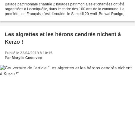
Balade patrimoniale chantée 2 balades patrimoniales et chantées ont été
organisées à Locmiquélic, dans le cadre des 100 ans de la commune. La
première, en Français, s'est déroulée, le Samedi 20 Avril. Brewal Runigo,
Benoît Allaire ( Klub an Douar Santel)...
Les aigrettes et les hérons cendrés nichent à
Kerzo !
Publié le 22/04/2019 à 10:15
Par
Marylis Costevec