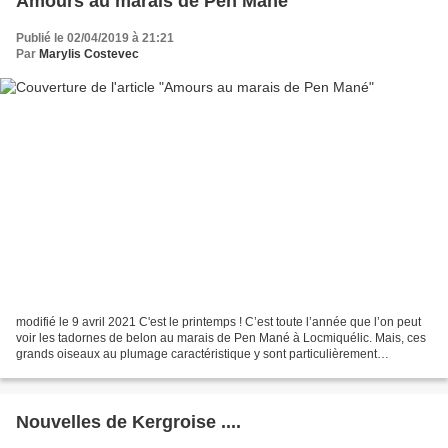
Amours au marais de Pen Mané
Publié le 02/04/2019 à 21:21
Par
Marylis Costevec
modifié le 9 avril 2021 C'est le printemps ! C’est toute l’année que l’on peut
voir les tadornes de belon au marais de Pen Mané à Locmiquélic. Mais, ces
grands oiseaux au plumage caractéristique y sont particulièrement
nombreux en cette période de reproduction....
Nouvelles de Kergroise ....