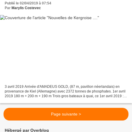
Publié le 02/04/2019 à 07:54
Par
Marylis Costevec
3 avril 2019 Arrivée d'AMADEUS GOLD, (87 m, pavillon néerlandais) en
provenance de Kiel (Allemagne) avec 2372 tonnes de phosphates. 1er avril
2019 180 m + 200 m + 190 m Trois gros bateaux à quai, ce 1er avril 2019 :
Le dernier arrivé (31 mars) , c'est...
Page suivante >
Hébergé par Overblog