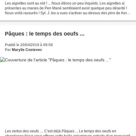
Les aigrettes sont au nid ! ... Nous étions un peu inquiets. Les aigrettes si
présentes au marais de Pen Mané semblaient avoir quelque peu déserté !
Nous voilà rassurés ! Syl. J. les a vues s'activer au-dessus des pins de Kerzo
où elles s'occupent de...
Pâques : le temps des oeufs ...
Publié le 20/04/2019 à 09:58
Par
Marylis Costevec
Les vertus des oeufs .... C'est déjà Pâques ... Le temps des oeufs en
abondance Nous vous offrons cette belle enluminure extraite d'un manuscrit