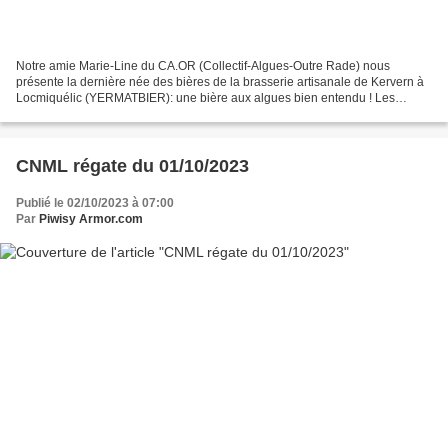
Notre amie Marie-Line du CA.OR (Collectif-Algues-Outre Rade) nous
présente la dernière née des bières de la brasserie artisanale de Kervern à
Locmiquélic (YERMATBIER): une bière aux algues bien entendu ! Les
brasseurs, Olivier et Myriam Ernst l'ont produite...
CNML régate du 01/10/2023
Publié le 02/10/2023 à 07:00
Par
Piwisy Armor.com