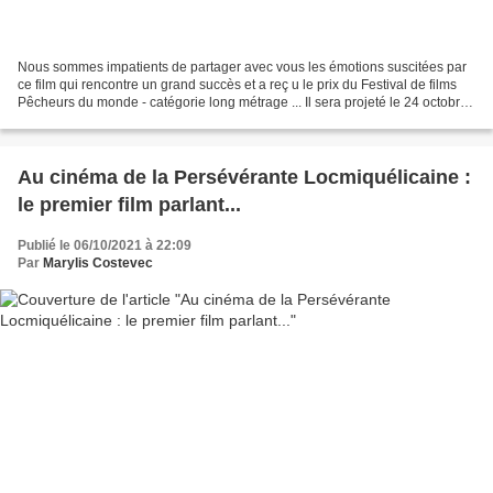
Nous sommes impatients de partager avec vous les émotions suscitées par
ce film qui rencontre un grand succès et a reç u le prix du Festival de films
Pêcheurs du monde - catégorie long métrage ... Il sera projeté le 24 octobre
2021 à 16 heures salle ARTIMON...
Au cinéma de la Persévérante Locmiquélicaine :
le premier film parlant...
Publié le 06/10/2021 à 22:09
Par
Marylis Costevec