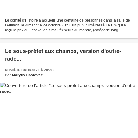
Le comité d'Histoire a accueilli une centaine de personnes dans la salle de
l'Artimon, le dimanche 24 octobre 2021. un public intétressé Le film qui a
reçu le prix du Festival de films Pêcheurs du monde, (catégorie long
métrage) nous présente la pêche...
Le sous-préfet aux champs, version d'outre-
rade...
Publié le 18/10/2021 à 20:40
Par
Marylis Costevec