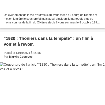
Un évenement de la vie d'autrefois qui vous mène au bourg de Riantec et
met en lumière le sous-préfet mais aussi plusieurs Minahouets plus ou
moins connus de la fin du XIXème siècle ! Nous sommes le 8 octobre 1894
et comme chacun sait, en 1894, les habitants...
"1930 : Thoniers dans la tempête" : un film à
voir et à revoir.
Publié le 13/10/2021 à 14:56
Par
Marylis Costevec