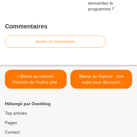
Commentaires
Ajouter un commentaire
< Blavet au naturel :
Blavet au Naturel : une
l'histoire de l'huître plate
expo pour découvrir
avec la participation
l'histoire de l'huître en rade
d'Hélène Cochet. ...
de Lorient... >
Hébergé par Overblog
Top articles
Pages
Contact