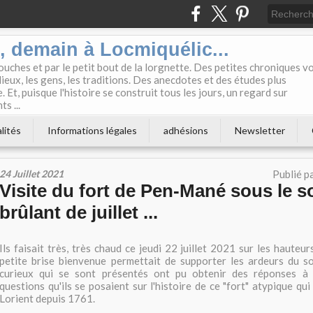
i, demain à Locmiquélic...
touches et par le petit bout de la lorgnette. Des petites chroniques v
lieux, les gens, les traditions. Des anecdotes et des études plus
 Et, puisque l'histoire se construit tous les jours, un regard sur
s ...
lités
Informations légales
adhésions
Newsletter
24 Juillet 2021
Publié p
Visite du fort de Pen-Mané sous le so
brûlant de juillet ...
Ils faisait très, très chaud ce jeudi 22 juillet 2021 sur les haute
petite brise bienvenue permettait de supporter les ardeurs du so
curieux qui se sont présentés ont pu obtenir des réponses à 
questions qu'ils se posaient sur l'histoire de ce "fort" atypique qui 
Lorient depuis 1761.