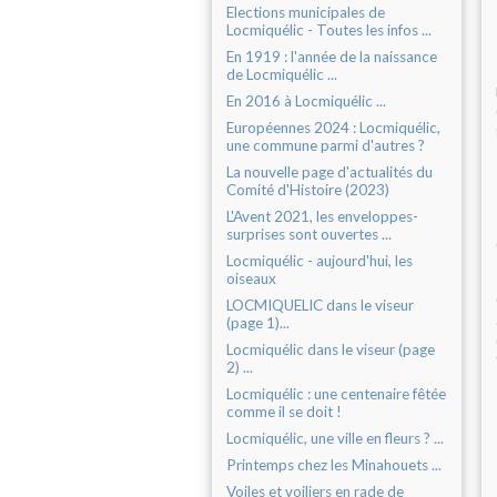
Elections municipales de
Locmiquélic - Toutes les infos ...
En 1919 : l'année de la naissance
de Locmiquélic ...
En 2016 à Locmiquélic ...
Européennes 2024 : Locmiquélic,
une commune parmi d'autres ?
La nouvelle page d'actualités du
Comité d'Histoire (2023)
L'Avent 2021, les enveloppes-
surprises sont ouvertes ...
Locmiquélic - aujourd'hui, les
oiseaux
LOCMIQUELIC dans le viseur
(page 1)...
Locmiquélic dans le viseur (page
2) ...
Locmiquélic : une centenaire fêtée
comme il se doit !
Locmiquélic, une ville en fleurs ? ...
Printemps chez les Minahouets ...
Voiles et voiliers en rade de