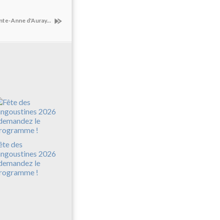
nte-Anne d'Auray...
ête des
angoustines 2026
 demandez le
rogramme !