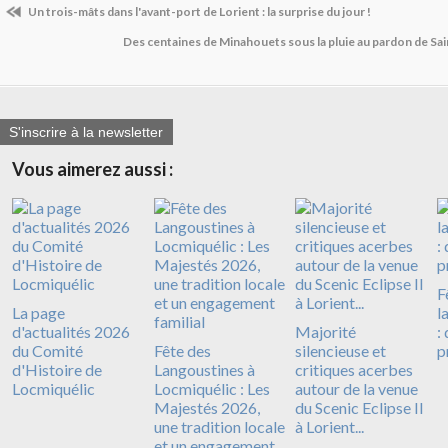
Un trois-mâts dans l'avant-port de Lorient : la surprise du jour !
Des centaines de Minahouets sous la pluie au pardon de Sai
S'inscrire à la newsletter
Vous aimerez aussi :
F
La page
l
d'actualités 2026
Majorité
:
du Comité
Fête des
silencieuse et
p
d'Histoire de
Langoustines à
critiques acerbes
Locmiquélic
Locmiquélic : Les
autour de la venue
Majestés 2026,
du Scenic Eclipse II
une tradition locale
à Lorient...
et un engagement