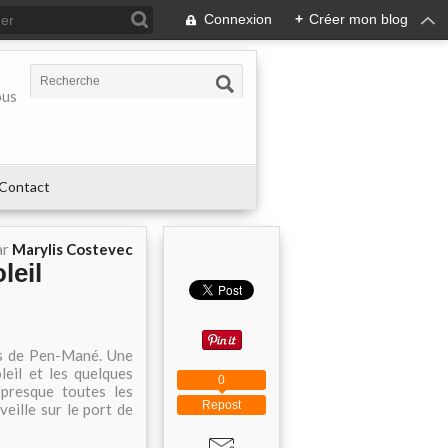
Connexion
+
Créer mon blog
ous
Contact
ar
Marylis Costevec
leil
urs de Pen-Mané. Une
leil et les quelques
0
presque toutes les
Repost
veille sur le port de