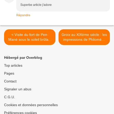
Superbe article j'adore
Répondre
< Visite du fort de Pen-
Groix au XIXème siècle : les
Mané sous le soleil brûlant
impressions de Philoména
de juillet ...
Georgeault-Jouan,
poétesse à Locmiquélic... >
Hébergé par Overblog
Top articles
Pages
Contact
Signaler un abus
C.G.U.
Cookies et données personnelles
Préférences cookies