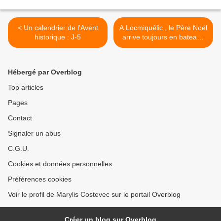
< Un calendrier de l'Avent
A Locmiquélic , le Père Noël
historique : J-5
arrive toujours en bateau !
>
Hébergé par Overblog
Top articles
Pages
Contact
Signaler un abus
C.G.U.
Cookies et données personnelles
Préférences cookies
Voir le profil de Marylis Costevec sur le portail Overblog
Créer un blog sur Overblog