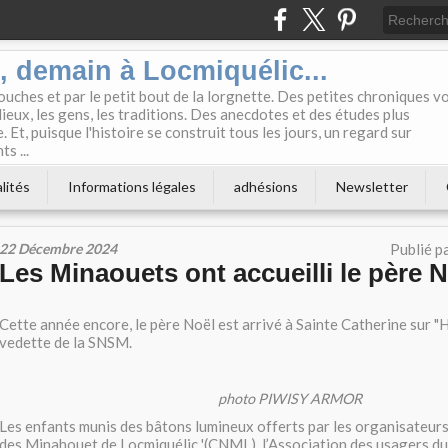
i, demain à Locmiquélic...
touches et par le petit bout de la lorgnette. Des petites chroniques v
lieux, les gens, les traditions. Des anecdotes et des études plus
 Et, puisque l'histoire se construit tous les jours, un regard sur
s ...
lités
Informations légales
adhésions
Newsletter
22 Décembre 2024
Publié p
Les Minaouets ont accueilli le père No
Cette année encore, le père Noël est arrivé à Sainte Catherine sur 
vedette de la SNSM.
photo PIWISY ARMOR
Les enfants munis des bâtons lumineux offerts par les organisateurs
des Minahouet de Locmiquélic '(CNML), l’Association des usagers du