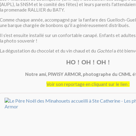
(AUPL), la SNSM et le comité des fêtes) et leurs parents l'attendaien
la promenade RALLIER du BATY.
Comme chaque année, accompagné par la fanfare des Guelloch-Guel, 
une barque chargée de bonbons qu'il a généreusement distribués.
Il s'est ensuite installé sur un confortable canapé. Enfants et adultes
la photo souvenir !
La dégustation du chocolat et du vin chaud et du
Gochtel
a été bienv
HO ! OH ! OH !
Notre ami, PIWISY ARMOR, photographe du CNML éta
Voir son reportage en cliquant sur le lien :