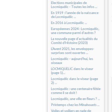
Elections municipales de
Locmiquélic - Toutes les infos ...
En 1919 : l'année de la naissance
de Locmiquélic ...
En 2016 à Locmiquélic ...
Européennes 2024 : Locmiquélic,
une commune parmi d'autres ?
La nouvelle page d'actualités du
Comité d'Histoire (2023)
L'Avent 2021, les enveloppes-
surprises sont ouvertes ...
Locmiquélic - aujourd'hui, les
oiseaux
LOCMIQUELIC dans le viseur
(page 1)...
Locmiquélic dans le viseur (page
2) ...
Locmiquélic : une centenaire fêtée
comme il se doit !
Locmiquélic, une ville en fleurs ? ...
Printemps chez les Minahouets ...
Voiles et voiliers en rade de