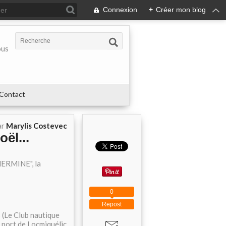
Connexion
+
Créer mon blog
ous
Contact
ar
Marylis Costevec
ël...
"HERMINE", la
0
Repost
 (Le Club nautique
 port de Locmiquélic