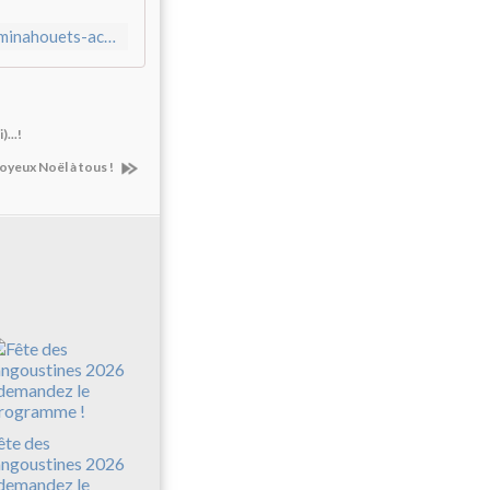
r
e
https://piwisyarmor.over-blog.com/2024/12/le-pere-noel-des-minahouets-accueilli-aste-catherine.html
N
o
ë
l
e
...!
s
oyeux Noël à tous !
t
M
i
n
a
h
o
u
e
t
,
c
o
ête des
m
angoustines 2026
m
 demandez le