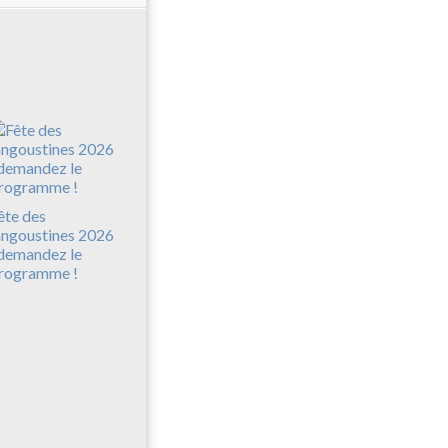
ête des
angoustines 2026
 demandez le
rogramme !