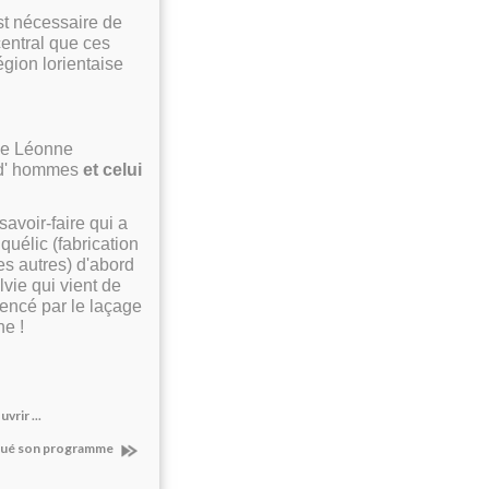
st nécessaire de
 central que ces
égion lorientaise
 de Léonne
rud' hommes
et celui
savoir-faire qui a
uélic (fabrication
es autres) d'abord
vie qui vient de
mencé par le laçage
ne !
rir ...
tribué son programme