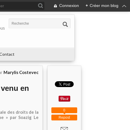
Connexion
+
Créer mon blog
ous
Contact
ar
Marylis Costevec
c venu en
0
ale des droits de la
e » par Soazig Le
Repost