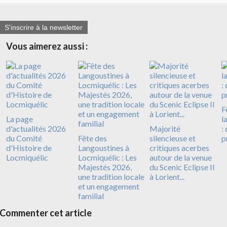
S'inscrire à la newsletter
Vous aimerez aussi :
F
La page
l
d'actualités 2026
Majorité
:
du Comité
Fête des
silencieuse et
p
d'Histoire de
Langoustines à
critiques acerbes
Locmiquélic
Locmiquélic : Les
autour de la venue
Majestés 2026,
du Scenic Eclipse II
une tradition locale
à Lorient...
et un engagement
familial
Commenter cet article