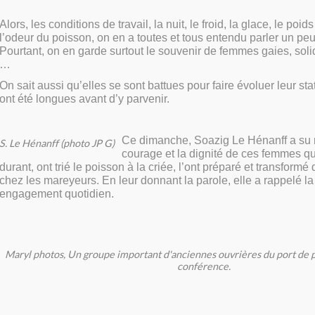
Alors, les conditions de travail, la nuit, le froid, la glace, le poi
l’odeur du poisson, on en a toutes et tous entendu parler un p
Pourtant, on en garde surtout le souvenir de femmes gaies, soli
…
On sait aussi qu’elles se sont battues pour faire évoluer leur stat
ont été longues avant d’y parvenir.
Ce dimanche, Soazig Le Hénanff a su 
S. Le Hénanff (photo JP G)
courage et la dignité de ces femmes q
durant, ont trié le poisson à la criée, l’ont préparé et transformé
chez les mareyeurs. En leur donnant la parole, elle a rappelé la 
engagement quotidien.
Maryl photos, Un groupe important d'anciennes ouvrières du port de pê
conférence.