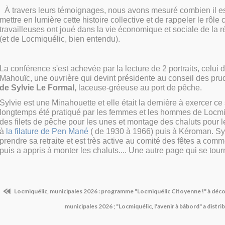
À travers leurs témoignages, nous avons mesuré combien il e
mettre en lumière cette histoire collective et de rappeler le rôle
travailleuses ont joué dans la vie économique et sociale de la r
(et de Locmiquélic, bien entendu).
La conférence s'est achevée par la lecture de 2 portraits, celui
Mahouïc, une ouvrière qui devint présidente au conseil des p
de Sylvie Le Formal,
laceuse-gréeuse au port de pêche.
Sylvie est une Minahouette et elle était la dernière à exercer ce 
longtemps été pratiqué par les femmes et les hommes de Locmiq
des filets de pêche pour les unes et montage des chaluts pour l
à
la filature de Pen Mané
( de 1930 à 1966) puis à Kéroman. Syl
prendre sa retraite et est très active au comité des fêtes a com
puis a appris à monter les chaluts....
Une autre page qui se tour
Locmiquélic, municipales 2026 : programme "Locmiquélic Citoyenne !" à découv
municipales 2026 ; "Locmiquélic, l'avenir à bâbord" a dis