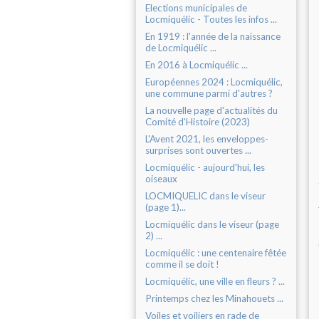
Elections municipales de
Locmiquélic - Toutes les infos ...
En 1919 : l'année de la naissance
de Locmiquélic ...
En 2016 à Locmiquélic ...
Européennes 2024 : Locmiquélic,
une commune parmi d'autres ?
La nouvelle page d'actualités du
Comité d'Histoire (2023)
L'Avent 2021, les enveloppes-
surprises sont ouvertes ...
Locmiquélic - aujourd'hui, les
oiseaux
LOCMIQUELIC dans le viseur
(page 1)...
Locmiquélic dans le viseur (page
2) ...
Locmiquélic : une centenaire fêtée
comme il se doit !
Locmiquélic, une ville en fleurs ? ...
Printemps chez les Minahouets ...
Voiles et voiliers en rade de