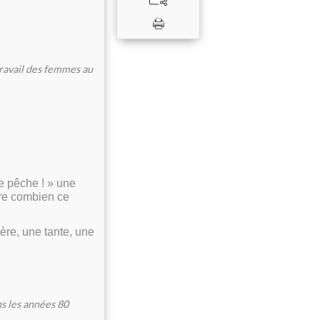
travail des femmes au
 de pêche ! » une
ntre combien ce
ère, une tante, une
ns les années 80