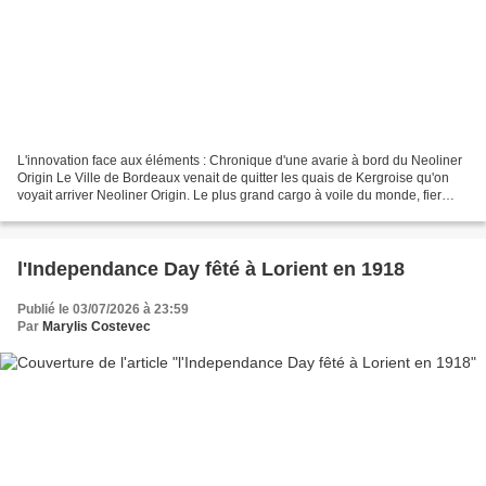
L'innovation face aux éléments : Chronique d'une avarie à bord du Neoliner
Origin Le Ville de Bordeaux venait de quitter les quais de Kergroise qu'on
voyait arriver Neoliner Origin. Le plus grand cargo à voile du monde, fier
navire de 136 mètres de long,...
l'Independance Day fêté à Lorient en 1918
Publié le 03/07/2026 à 23:59
Par
Marylis Costevec