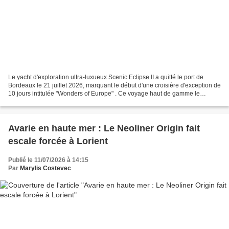
Le yacht d'exploration ultra-luxueux Scenic Eclipse II a quitté le port de
Bordeaux le 21 juillet 2026, marquant le début d'une croisière d'exception de
10 jours intitulée "Wonders of Europe" . Ce voyage haut de gamme le
mènera jusqu'à Greenwich, à Londres. le...
Avarie en haute mer : Le Neoliner Origin fait
escale forcée à Lorient
Publié le 11/07/2026 à 14:15
Par
Marylis Costevec