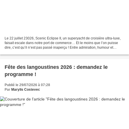
Le 22 juillet 23026, Scenic Eclipse II, un superyacht de croisière ultra-luxe,
faisait escale dans notre port de commerce… Et le moins que l’on puisse
dire, c’est qu’il n’est pas passé inaperçu ! Entre admiration, humour et
débats enflammés, les réactions...
Fête des langoustines 2026 : demandez le
programme !
Publié le 29/07/2026 à 07:28
Par
Marylis Costevec