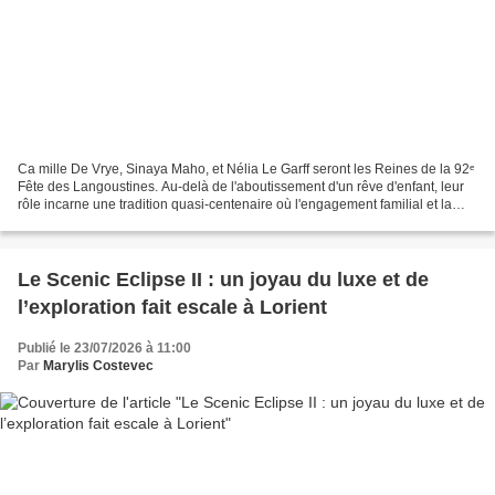
Ca mille De Vrye, Sinaya Maho, et Nélia Le Garff seront les Reines de la 92ᵉ
Fête des Langoustines. Au-delà de l'aboutissement d'un rêve d'enfant, leur
rôle incarne une tradition quasi-centenaire où l'engagement familial et la
confection artisanale des...
Le Scenic Eclipse II : un joyau du luxe et de
l’exploration fait escale à Lorient
Publié le 23/07/2026 à 11:00
Par
Marylis Costevec