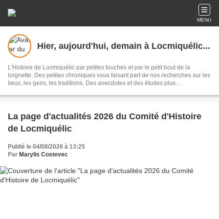
MENU
Hier, aujourd'hui, demain à Locmiquélic...
L'Histoire de Locmiquélic par petites touches et par le petit bout de la
lorgnette. Des petites chroniques vous faisant part de nos recherches sur les
lieux, les gens, les traditions. Des anecdotes et des études plus
approfondies au gré de notre fantaisie. Et, puisque l'histoire se construit tous
les jours, un regard sur l'actualité et des annonces d'événements ...
La page d'actualités 2026 du Comité d'Histoire
de Locmiquélic
Publié le 04/08/2026 à 13:25
Par
Marylis Costevec