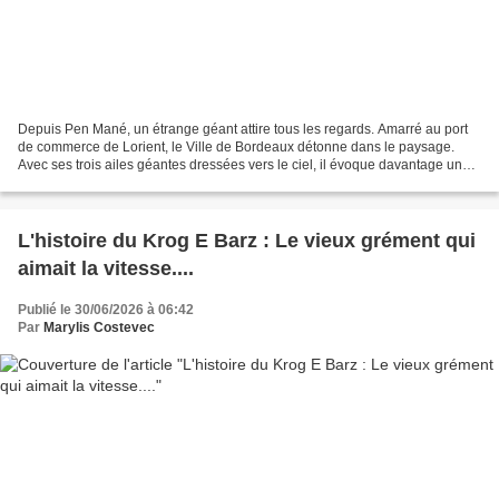
Depuis Pen Mané, un étrange géant attire tous les regards. Amarré au port
de commerce de Lorient, le Ville de Bordeaux détonne dans le paysage.
Avec ses trois ailes géantes dressées vers le ciel, il évoque davantage un
voilier futuriste qu'un cargo. Alors,...
L'histoire du Krog E Barz : Le vieux grément qui
aimait la vitesse....
Publié le 30/06/2026 à 06:42
Par
Marylis Costevec