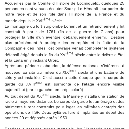
Accueillies par le Comité d'Histoire de Locmiquélic, quelques 25
personnes sont venues écouter Soazig Le Hénanff leur parler de
notre rade et de son rôle dans l'Histoire de la France et du
ème
monde depuis le XVII
siècle.
La montagne du fort surplombe Lorient et un retranchement y fut
construit à partir de 1761 (fin de la guerre de 7 ans) pour
protéger la ville d'un éventuel débarquement ennemi. Destiné
plus précisément à protéger les entrepôts et la flotte de la
Compagnie des Indes, cet ouvrage venait compléter le système
ème
défensif érigé depuis la fin du XVI
siècle entre la rivière d'Etel
et la Laïta en y incluant Groix.
Après une période d'abandon, la défense nationale s'intéresse à
ème
nouveau au site au milieu du XIX
siècle et une batterie de
côte y est installée. C'est aussi à cette époque que le corps de
ème
garde du XVIII
est surmonté de l'étage encore visible
aujourd'hui (partie gauche, en crépi coloré).
ème
Au tout début du XX
siècle, la Marine y installa une station de
radio à moyenne distance. Le corps de garde fut aménagé et des
bâtiments furent construits pour loger les militaires chargés des
opérations de TSF. Deux pylônes furent implantés au début des
années 20 et déposés après 1950.