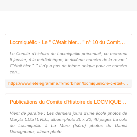
Locmiquélic - Le " C'était hier... " n° 10 du Comité d'histoire est paru
Le Comité d'histoire de Locmiquélic présentait, ce mercredi
8 janvier, à la médiathèque, le dixième numéro de la revue "
C'était hier ". " Il n'y a pas de thème unique pour ce numéro
con...
https://www.letelegramme.fr/morbihan/locmiquelic/le-c-etait-hier-n-10-du-comite-d-histoire-est-paru-09-01-2020-12473950.php
Publications du Comité d'Histoire de LOCMIQUELIC - Hier, aujourd'hui, demain à Locmiquélic...
Vient de paraître : Les derniers jours d'une école photos de
Marylis COSTEVEC, album-photo 20 x 20, 40 pages La colo
de Locmiquélic à La Mure (Isère) photos de Daniel
Dereigneaux, album-photo ...