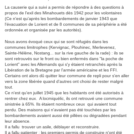
La causerie qui a suivi a permis de répondre à des questions à
propos de l'exil des Minahouets dès 1942 pour les volontaires
(Ce n'est qu'après les bombardements de janvier 1943 que
l'évacuation de Lorient et de 8 communes de sa périphérie a été
ordonnée.et organisée par les autorités).
Nous avons évoqué ceux qui se sont réfugiés dans les
communes limitrophes (Kervignac, Plouhinec, Merlevenez,
Sainte-Hélène, Nostang... sur la rive gauche de la rade) : ils se
sont retrouvés sur le front ou bien enfermés dans "la poche de
Lorient" avec les Allemands qui s'y étaient retranchés après la
Libération de la Bretagne par l'armée américaine et les FFI.
Certains ont alors dû quitter leur commune de repli pour s'en aller
vers la zone libérée quand d'autres ont choisi de rester malgré
tout.
Ce n'est qu'en juillet 1945 que les habitants ont été autorisés à
rentrer chez eux. A locmiquélic, ils ont retrouvé une commune
sinistrée à 65%. Ils étaient nombreux ceux qui avaient tout
perdu. Des maisons qui n'avaient pas été touchées par les
bombardements avaient aussi été pillées ou dégradées pendant
leur absence.
Il a fallu trouver un asile, déblayer et reconstruire.
Il a fallu patienter : les premiers permis de construire n'ont été