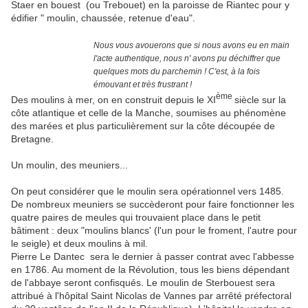
Staer en bouest (ou Trebouet) en la paroisse de Riantec pour y
édifier " moulin, chaussée, retenue d'eau".
Nous vous avouerons que si nous avons eu en main
l'acte authentique, nous n' avons pu déchiffrer que
quelques mots du parchemin ! C'est, à la fois
émouvant et très frustrant !
ème
Des moulins à mer, on en construit depuis le XI
siècle sur la
côte atlantique et celle de la Manche, soumises au phénomène
des marées et plus particulièrement sur la côte découpée de
Bretagne.
Un moulin, des meuniers...
On peut considérer que le moulin sera opérationnel vers 1485.
De nombreux meuniers se succèderont pour faire fonctionner les
quatre paires de meules qui trouvaient place dans le petit
bâtiment : deux "moulins blancs' (l'un pour le froment, l'autre pour
le seigle) et deux moulins à mil.
Pierre Le Dantec sera le dernier à passer contrat avec l'abbesse
en 1786. Au moment de la Révolution, tous les biens dépendant
de l'abbaye seront confisqués. Le moulin de Sterbouest sera
attribué à l'hôpital Saint Nicolas de Vannes par arrêté préfectoral