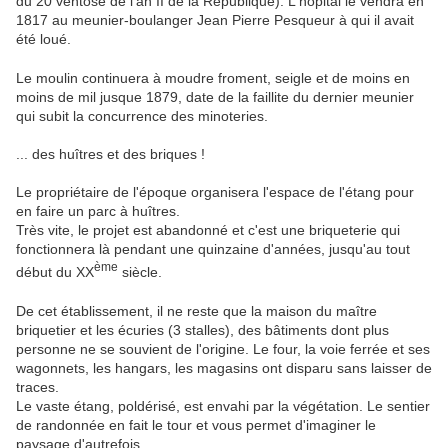
du 20 ventôse de l'an II de la République). L'hôpital le vendra en
1817 au meunier-boulanger Jean Pierre Pesqueur à qui il avait
été loué.
Le moulin continuera à moudre froment, seigle et de moins en
moins de mil jusque 1879, date de la faillite du dernier meunier
qui subit la concurrence des minoteries.
... des huîtres et des briques !
Le propriétaire de l'époque organisera l'espace de l'étang pour
en faire un parc à huîtres.
Très vite, le projet est abandonné et c'est une briqueterie qui
fonctionnera là pendant une quinzaine d'années, jusqu'au tout
ème
début du XX
siècle.
De cet établissement, il ne reste que la maison du maître
briquetier et les écuries (3 stalles), des bâtiments dont plus
personne ne se souvient de l'origine. Le four, la voie ferrée et ses
wagonnets, les hangars, les magasins ont disparu sans laisser de
traces.
Le vaste étang, poldérisé, est envahi par la végétation. Le sentier
de randonnée en fait le tour et vous permet d'imaginer le
paysage d'autrefois.