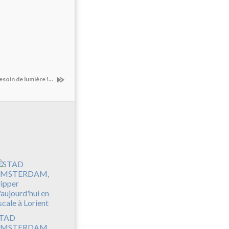
esoin de lumière !...
TAD
MSTERDAM,