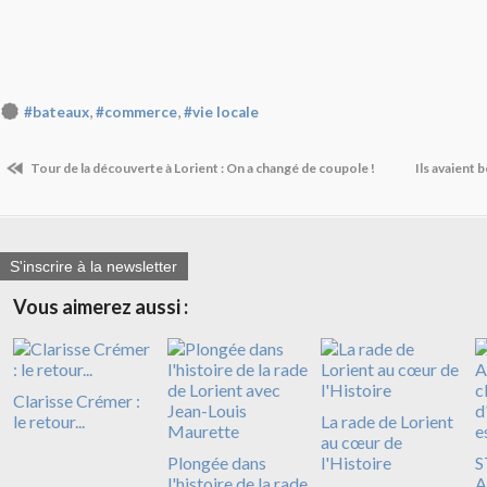
,
,
#bateaux
#commerce
#vie locale
Tour de la découverte à Lorient : On a changé de coupole !
Ils avaient b
S'inscrire à la newsletter
Vous aimerez aussi :
Clarisse Crémer :
le retour...
La rade de Lorient
au cœur de
Plongée dans
l'Histoire
S
l'histoire de la rade
A