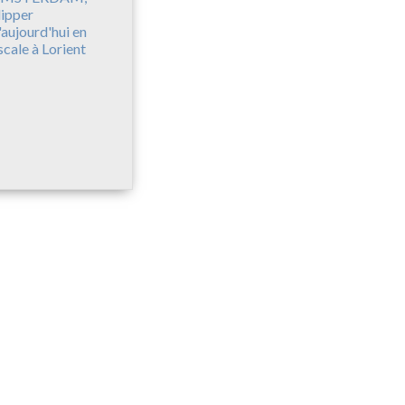
lipper
'aujourd'hui en
scale à Lorient