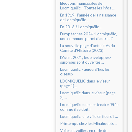
Elections municipales de
Locmiquélic - Toutes les infos ...
En 1919 : l'année de la naissance
de Locmiquélic ...
En 2016 à Locmiquélic ...
Européennes 2024 : Locmiquélic,
une commune parmi d'autres ?
La nouvelle page d'actualités du
Comité d'Histoire (2023)
L'Avent 2021, les enveloppes-
surprises sont ouvertes ...
Locmiquélic - aujourd'hui, les
oiseaux
LOCMIQUELIC dans le viseur
(page 1)...
Locmiquélic dans le viseur (page
2) ...
Locmiquélic : une centenaire fêtée
comme il se doit !
Locmiquélic, une ville en fleurs ? ...
Printemps chez les Minahouets ...
Voiles et voiliers en rade de