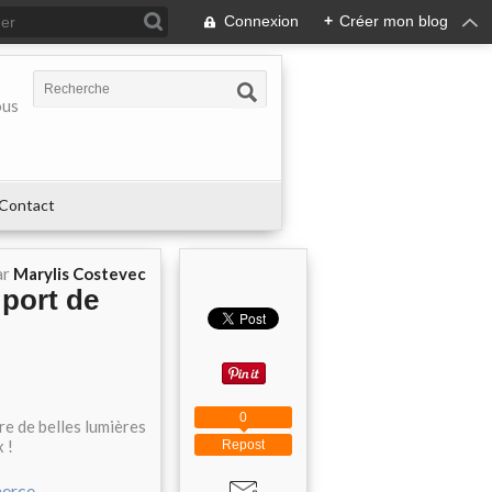
Connexion
+
Créer mon blog
ous
Contact
ar
Marylis Costevec
 port de
0
fre de belles lumières
 !
Repost