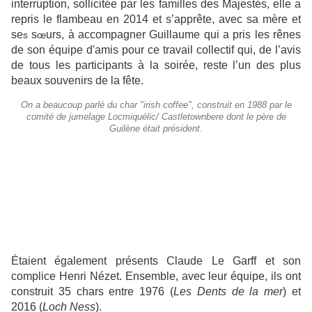
interruption, sollicitée par les familles des Majestés, elle a
repris le flambeau en 2014 et s’apprête, avec sa mère et
se
s
urs, à accompagner Guillaume qui a pris les rênes
s
œ
de son équipe d'amis pour ce travail collectif qui, de l’avis
de tous les participants à la soirée, reste l’un des plus
beaux souvenirs de la fête.
On a beaucoup parlé du char "irish coffee", construit en 1988 par le
comité de jumelage Locmiquélic/ Castletownbere dont le père de
Guilène était président.
Étaient également présents Claude Le Garff et son
complice Henri Nézet. Ensemble, avec leur équipe, ils ont
construit 35 chars entre 1976 (
Les Dents de la mer
) et
2016 (
Loch Ness
).