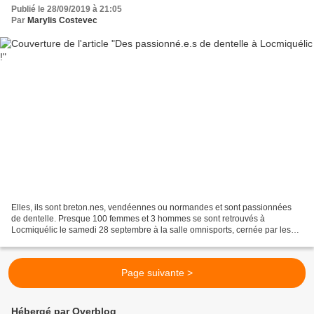
Publié le 28/09/2019 à 21:05
Par
Marylis Costevec
Elles, ils sont breton.nes, vendéennes ou normandes et sont passionnées
de dentelle. Presque 100 femmes et 3 hommes se sont retrouvés à
Locmiquélic le samedi 28 septembre à la salle omnisports, cernée par les
camping-cars. Accueillies par la section Art...
Page suivante >
Hébergé par Overblog