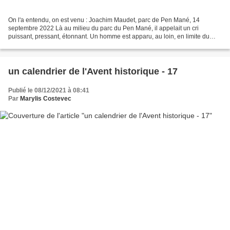
On l'a entendu, on est venu : Joachim Maudet, parc de Pen Mané, 14
septembre 2022 Là au milieu du parc du Pen Mané, il appelait un cri
puissant, pressant, étonnant. Un homme est apparu, au loin, en limite du
parc Il a appelé aussi puis une femme est sortie...
un calendrier de l'Avent historique - 17
Publié le 08/12/2021 à 08:41
Par
Marylis Costevec