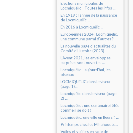
Elections municipales de
Locmiquélic - Toutes les infos ...
En 1919 : l'année de la naissance
de Locmiquélic ...
En 2016 à Locmiquélic ...
Européennes 2024 : Locmiquélic,
une commune parmi d'autres ?
La nouvelle page d'actualités du
Comité d'Histoire (2023)
L'Avent 2021, les enveloppes-
surprises sont ouvertes ...
Locmiquélic - aujourd'hui, les
oiseaux
LOCMIQUELIC dans le viseur
(page 1)...
Locmiquélic dans le viseur (page
2) ...
Locmiquélic : une centenaire fêtée
comme il se doit !
Locmiquélic, une ville en fleurs ? ...
Printemps chez les Minahouets ...
Voiles et voiliers en rade de