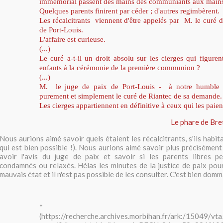
immémorial passent des mains des communiants aux mains
Quelques parents finirent par céder ; d'autres regimbèrent.
Les récalcitrants viennent d'être appelés par M. le curé d
de Port-Louis.
L'affaire est curieuse.
(...)
Le curé a-t-il un droit absolu sur les cierges qui figuren
enfants à la cérémonie de la première communion ?
(...)
M. le juge de paix de Port-Louis - à notre humble a
purement et simplement le curé de Riantec de sa demande.
Les cierges appartiennent en définitive à ceux qui les paien
Le phare de Bre
Nous aurions aimé savoir quels étaient les récalcitrants, s'ils habit
qui est bien possible !). Nous aurions aimé savoir plus précisément 
avoir l'avis du juge de paix et savoir si les parents libres p
condamnés ou relaxés. Hélas les minutes de la justice de paix po
mauvais état et il n'est pas possible de les consulter. C'est bien dom
*
(https://recherche.archives.morbihan.fr/ark:/15049/v