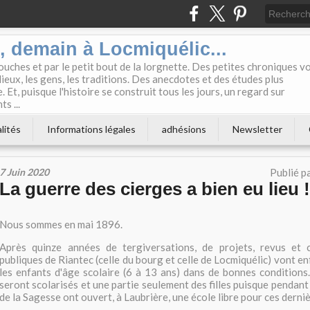
i, demain à Locmiquélic...
touches et par le petit bout de la lorgnette. Des petites chroniques v
lieux, les gens, les traditions. Des anecdotes et des études plus
 Et, puisque l'histoire se construit tous les jours, un regard sur
s ...
lités
Informations légales
adhésions
Newsletter
7 Juin 2020
Publié p
La guerre des cierges a bien eu lieu !
Nous sommes en mai 1896.
Après quinze années de tergiversations, de projets, revus et c
publiques de Riantec (celle du bourg et celle de Locmiquélic) vont enf
les enfants d'âge scolaire (6 à 13 ans) dans de bonnes conditions
seront scolarisés et une partie seulement des filles puisque pendant
de la Sagesse ont ouvert, à Laubrière, une école libre pour ces derniè