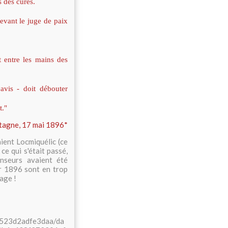
 des curés.
evant le juge de paix
t entre les mains des
vis - doit débouter
t."
tagne, 17 mai 1896*
aient Locmiquélic (ce
ce qui s'était passé,
enseurs avaient été
ur 1896 sont en trop
mage !
ta523d2adfe3daa/da