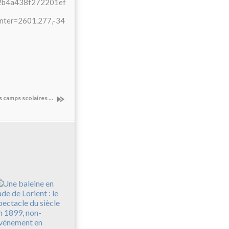
02b4a438f272201ef
nter=2601.277,-34
 camps scolaires ...