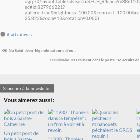
ogrp/0/layout:table/idsearch:RECH_84cac59e886f1
ed#id:827966221?
gallery=true&brightness=100.00&contrast=100.00&ce
35.823&zoom=10&rotation=0.000)
#faits divers
à la Saint-Jean : légende autour du feu ...
Les Minahouets causent dans le poste : souvenirs des
S'inscrire à la newsletter
Vous aimerez aussi :
Un petit pont de
bois à Sainte-
"1930 : Thoniers