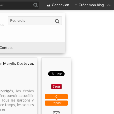
Connexion
+
Créer mon blog
ous
Contact
ar
Marylis Costevec
orrigés, les écoles
in pouvoir accueillir
0
. Tous les garçons y
Repost
 ce temps, les soeurs
res.