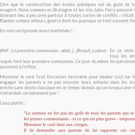
Dire que la construction des écoles publiques est du goût de t
exagéré. Nous sommes en Bretagne et les lois Jules Ferry passent 
donnant lieu à peu près partout à toutes sortes de conflits : c'était 
Riantec comme ailleurs, guerre dont les journaux se font souvent l'é
En voici un épisode assez inattendu ! :
En ce mois 
BNF : La première communion ; abbé_[...]Briault_Ludovic
tous les en
requis font leur première communion. Ce jour-là, même les paroissie
assistent à l'office.
Monsieur le curé "crut l'occasion favorable pour dauber (
sic
) sur l
engager les parents à ne pas envoyer leurs enfants dans les éco
prêche sans doute classique en ce temps-là mais qui provoqua une ré
n'attendait certainement pas !
Lisez plutôt :
"Le sermon ne fut pas du goût de tous les parents qui se
les jeunes communiants - et ce qui est plus grave - emportan
Monsieur le curé tient aux cierges.
Il fit demander aux parents de lui rapporter ces ci