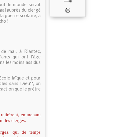
out le monde serait
mal auprès du clergé
la guerre scolaire, à
cho !
de mai, à Riantec,
fants qui ont l'âge
ns les moins assidus
'école laïque et pour
les sans Dieu"*, un
action que le prêtre
 retirèrent, emmenant
t les cierges.
erges, qui de temps