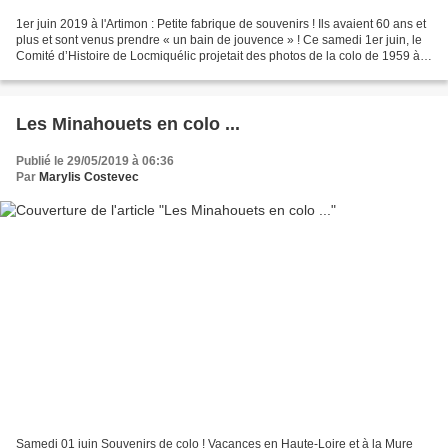
1er juin 2019 à l'Artimon : Petite fabrique de souvenirs ! Ils avaient 60 ans et
plus et sont venus prendre « un bain de jouvence » ! Ce samedi 1er juin, le
Comité d’Histoire de Locmiquélic projetait des photos de la colo de 1959 à
La Mure (Isère) Comme...
Les Minahouets en colo ...
Publié le 29/05/2019 à 06:36
Par
Marylis Costevec
Samedi 01 juin Souvenirs de colo ! Vacances en Haute-Loire et à la Mure