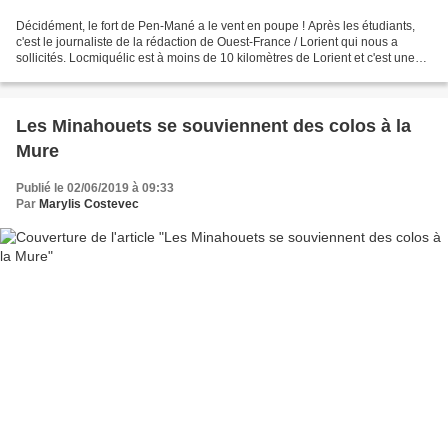
Décidément, le fort de Pen-Mané a le vent en poupe ! Après les étudiants,
c'est le journaliste de la rédaction de Ouest-France / Lorient qui nous a
sollicités. Locmiquélic est à moins de 10 kilomètres de Lorient et c'est une
idée de balade pour les gens...
Les Minahouets se souviennent des colos à la
Mure
Publié le 02/06/2019 à 09:33
Par
Marylis Costevec