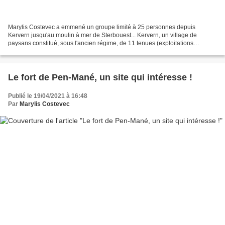
Marylis Costevec a emmené un groupe limité à 25 personnes depuis
Kervern jusqu'au moulin à mer de Sterbouest... Kervern, un village de
paysans constitué, sous l'ancien régime, de 11 tenues (exploitations
agricoles) dépendant pour les deux tiers de l'abbaye...
Le fort de Pen-Mané, un site qui intéresse !
Publié le 19/04/2021 à 16:48
Par
Marylis Costevec