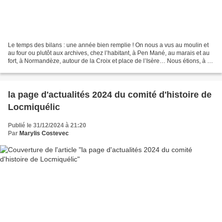
Le temps des bilans : une année bien remplie ! On nous a vus au moulin et
au four ou plutôt aux archives, chez l’habitant, à Pen Mané, au marais et au
fort, à Normandèze, autour de la Croix et place de l’Isère… Nous étions, à la
fête du port, à la fête...
la page d'actualités 2024 du comité d'histoire de
Locmiquélic
Publié le 31/12/2024 à 21:20
Par
Marylis Costevec