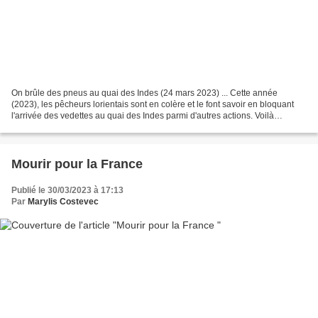
On brûle des pneus au quai des Indes (24 mars 2023) ... Cette année
(2023), les pêcheurs lorientais sont en colère et le font savoir en bloquant
l'arrivée des vedettes au quai des Indes parmi d'autres actions. Voilà
plusieurs jours que le poisson se fait...
Mourir pour la France
Publié le 30/03/2023 à 17:13
Par
Marylis Costevec