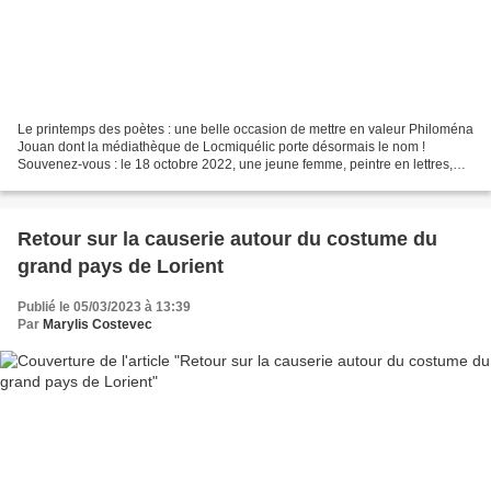
Le printemps des poètes : une belle occasion de mettre en valeur Philoména
Jouan dont la médiathèque de Locmiquélic porte désormais le nom !
Souvenez-vous : le 18 octobre 2022, une jeune femme, peintre en lettres,
calligraphiait ce joli nom sur le fronton...
Retour sur la causerie autour du costume du
grand pays de Lorient
Publié le 05/03/2023 à 13:39
Par
Marylis Costevec