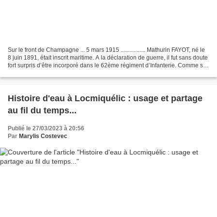
Sur le front de Champagne ... 5 mars 1915 ................. Mathurin FAYOT, né le
8 juin 1891, était inscrit maritime. A la déclaration de guerre, il fut sans doute
fort surpris d’être incorporé dans le 62ème régiment d’Infanterie. Comme ses
compatriotes,...
Histoire d'eau à Locmiquélic : usage et partage
au fil du temps...
Publié le 27/03/2023 à 20:56
Par
Marylis Costevec