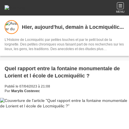
MENU
Hier, aujourd'hui, demain à Locmiquélic...
L'Histoire de Locmiquélic par petites touches et par le petit bout de la
lorgnette. Des petites chroniques vous faisant part de nos recherches sur les
lieux, les gens, les traditions. Des anecdotes et des études plus
approfondies au gré de notre fantaisie. Et, puisque l'histoire se construit tous
les jours, un regard sur l'actualité et des annonces d'événements ...
Quel rapport entre la fontaine monumentale de
Lorient et l école de Locmiquélic ?
Publié le 07/04/2023 à 21:08
Par
Marylis Costevec